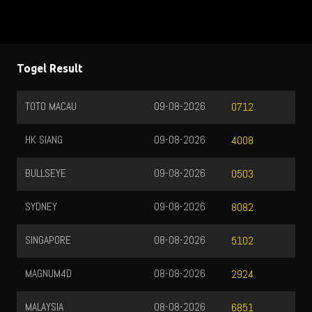
Togel Result
TOTO MACAU
09-08-2026
0712
HK SIANG
09-08-2026
4008
BULLSEYE
09-08-2026
0503
SYDNEY
09-08-2026
8082
SINGAPORE
08-08-2026
5102
MAGNUM4D
08-08-2026
2924
MALAYSIA
08-08-2026
6851