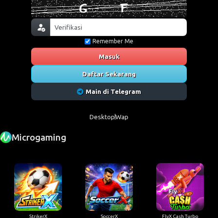
Remember Me
Masuk
Daftar Sekarang
Main di Telegram
Desktop
Wap
Microgaming
StrikerX
SoccerX
FlyX Cash Turbo