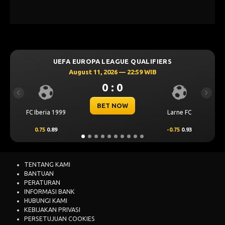
UE QUALIFIERS
SPAIN LA LIGA
— 22:59 WIB
August 16, 2026 — 02:3
0
0 : 0
Previous
Next
OW
BET NOW
Larne FC
Sevilla
-0.75
0.93
0.25
0.95
TENTANG KAMI
BANTUAN
PERATURAN
INFORMASI BANK
HUBUNGI KAMI
KEBIJAKAN PRIVASI
PERSETUJUAN COOKIES