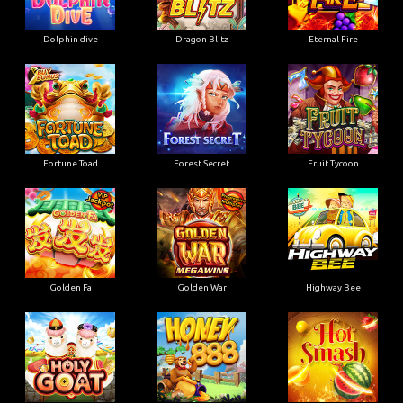
Dolphin dive
Dragon Blitz
Eternal Fire
Fortune Toad
Forest Secret
Fruit Tycoon
Golden Fa
Golden War
Highway Bee