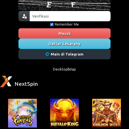
Remember Me
Masuk
Daftar Sekarang
Main di Telegram
Desktop
Wap
NextSpin