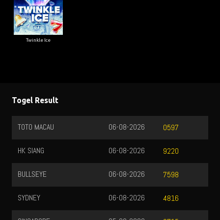
Twinkle Ice
Togel Result
TOTO MACAU
06-08-2026
0597
HK SIANG
06-08-2026
9220
BULLSEYE
06-08-2026
7598
SYDNEY
06-08-2026
4816