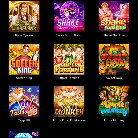
Ricky Tycoon
Shake Boom Boom
Shake Thai Thai
Soccer King
Super Fortune
Sweet Lava
Taiga 88
Triple Kung Fu Monkey
Triple Monkey