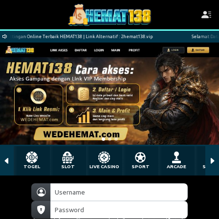
ettingan Online Terbaik HEMAT138 | Link Alternatif : 2hemat138.vip
Selamat Datang D
TOGEL
SLOT
LIVE CASINO
SPORT
ARCADE
SABU