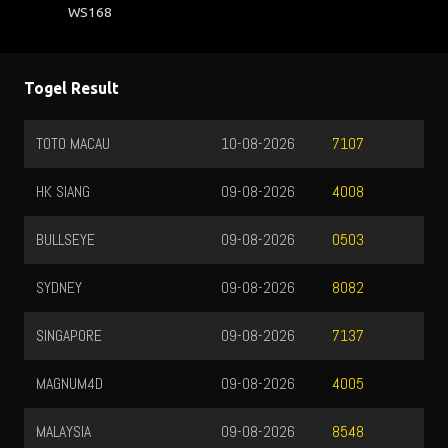
WS168
Togel Result
TOTO MACAU
10-08-2026
7107
HK SIANG
09-08-2026
4008
BULLSEYE
09-08-2026
0503
SYDNEY
09-08-2026
8082
SINGAPORE
09-08-2026
7137
MAGNUM4D
09-08-2026
4005
MALAYSIA
09-08-2026
8548