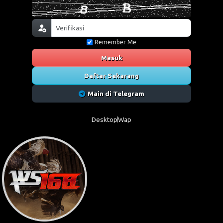
Remember Me
Masuk
Daftar Sekarang
Main di Telegram
Desktop
Wap